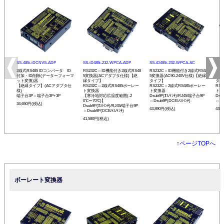
SS-485i-iDCNVS-ADP
SS-iD485i-232-WPCA-ADP
SS-iD485i-232-WPCA-AC
SS-
2線式RS485 IDコンバータ ID
RS232C⇔ID機能付き2線式RS48
RS232C⇔ID機能付き2線式RS48
RS
付加・ID削除(データーフォーマ
5変換器(ACアダプタ仕様)【絶
5変換器(AC90-240V仕様)【絶縁
5変
ット変換)器
縁タイプ】
タイプ】
タイ
【絶縁タイプ】(ACアダプタ仕
RS232C⇔2線式RS485ボーレー
RS232C⇔2線式RS485ボーレー
RS
様)
ト変換器
ト変換器
ト変
端子台3P⇔端子台3P+3P
【寒冷地対応広温度範囲(-2
Dsub9P(ｵｽ/ｲﾝﾁ)/RJ45/端子台9P
Dsu
0℃〜70℃)】
⇔Dsub9P(DCE/ﾒｽ/ｲﾝﾁ)
⇔Ds
34,650円(税込)
Dsub9P(ｵｽ/ｲﾝﾁ)/RJ45/端子台9P
43,890円(税込)
43,
⇔Dsub9P(DCE/ﾒｽ/ｲﾝﾁ)
41,580円(税込)
↑
ページTOPへ
ボーレート変換器