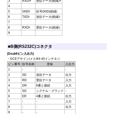
3
RXDI+
受信データ(絶縁)+
4
5
GNDI
信号GND(絶縁)
6
TXDI-
送信データ(絶縁)-
7
8
RXDI-
受信データ(絶縁)-
9
■B側(RS232C)コネクタ
[Dsub9ピン入出力]
・DCEアサイン/メス/#4-40インチネジ
ピン番号
信号名称
意味
入出力
1
-
-
-
2
SD
送信データ
出力
3
RD
受信データ
入力
4
DR
6番と接続
入力
5
SG
シグナル・グランド
-
6
ER
4番と接続
出力
7
-
-
入力
8
-
-
出力
9
-
-