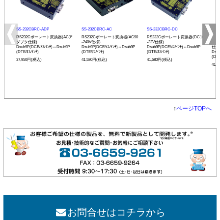
SS-232CBRC-ADP
SS-232CBRC-AC
SS-232CBRC-DC
SS-
RS232Cボーレート変換器(ACア
RS232Cボーレート変換器(AC90
RS232Cボーレート変換器(DC10
リモ
ダプタ仕様)
-240V仕様)
-32V仕様)
ボー
Dsub9P(DCE/ﾒｽ/ｲﾝﾁ)⇔Dsub9P
Dsub9P(DCE/ﾒｽ/ｲﾝﾁ)⇔Dsub9P
Dsub9P(DCE/ﾒｽ/ｲﾝﾁ)⇔Dsub9P
仕様
(DTE/ｵｽ/ｲﾝﾁ)
(DTE/ｵｽ/ｲﾝﾁ)
(DTE/ｵｽ/ｲﾝﾁ)
Dsu
(DTE
37,950円(税込)
41,580円(税込)
41,580円(税込)
41,
↑
ページTOPへ
お問合せはコチラから