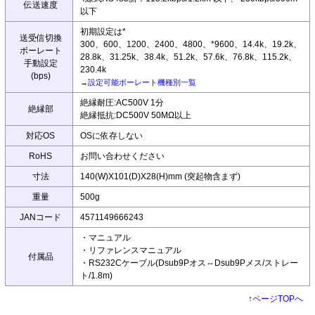
伝送速度
以下
初期設定は*
送受信切換
300、600、1200、2400、4800、*9600、14.4k、19.2k、
ボーレート
28.8k、31.25k、38.4k、51.2k、57.6k、76.8k、115.2k、
手動設定
230.4k
(bps)
→
設定可能ボーレート機種別一覧
絶縁耐圧:AC500V 1分
絶縁部
絶縁抵抗:DC500V 50MΩ以上
対応OS
OSに依存しない
RoHS
お問い合わせください
寸法
140(W)X101(D)X28(H)mm (突起物含まず)
重量
500g
JANコード
4571149666243
・マニュアル
・リファレンスマニュアル
付属品
・RS232Cケーブル(Dsub9Pオス⇔Dsub9Pメス/ストレー
ト/1.8m)
↑
ページTOPへ