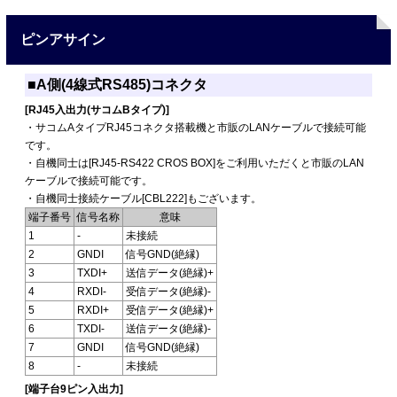
ピンアサイン
■A側(4線式RS485)コネクタ
[RJ45入出力(サコムBタイプ)]
・サコムAタイプRJ45コネクタ搭載機と市販のLANケーブルで接続可能
です。
・自機同士は[RJ45-RS422 CROS BOX]をご利用いただくと市販のLAN
ケーブルで接続可能です。
・自機同士接続ケーブル[CBL222]もございます。
端子番号
信号名称
意味
1
-
未接続
2
GNDI
信号GND(絶縁)
3
TXDI+
送信データ(絶縁)+
4
RXDI-
受信データ(絶縁)-
5
RXDI+
受信データ(絶縁)+
6
TXDI-
送信データ(絶縁)-
7
GNDI
信号GND(絶縁)
8
-
未接続
[端子台9ピン入出力]