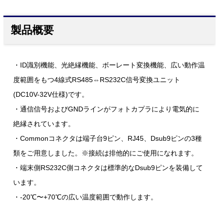
製品概要
・ID識別機能、光絶縁機能、ボーレート変換機能、広い動作温
度範囲をもつ4線式RS485⇔RS232C信号変換ユニット
(DC10V-32V仕様)です。
・通信信号およびGNDラインがフォトカプラにより電気的に
絶縁されています。
・Commonコネクタは端子台9ピン、RJ45、Dsub9ピンの3種
類をご用意しました。※接続は排他的にご使用になれます。
・端末側RS232C側コネクタは標準的なDsub9ピンを装備して
います。
・-20℃〜+70℃の広い温度範囲で動作します。