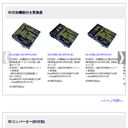
ID付加機能付き変換器
SS-iD485i-232-WPCA-ADP
SS-iD485i-232-WPCA-AC
SS-iD485i-232-WPCA-DC
SS-
RS232C⇔ID機能付き2線式RS48
RS232C⇔ID機能付き2線式RS48
RS232C⇔ID機能付き2線式RS48
RS
5変換器(ACアダプタ仕様)【絶
5変換器(AC90-240V仕様)【絶縁
5変換器(DC10-32V仕様)【絶縁
変換
縁タイプ】
タイプ】
タイプ】
タイ
RS232C⇔2線式RS485ボーレー
RS232C⇔2線式RS485ボーレー
RS232C⇔2線式RS485ボーレー
RS
ト変換器
ト変換器
ト変換器
変換
【寒冷地対応広温度範囲(-2
Dsub9P(ｵｽ/ｲﾝﾁ)/RJ45/端子台9P
Dsub9P(ｵｽ/ｲﾝﾁ)/RJ45/端子台9P
Dsu
0℃〜70℃)】
⇔Dsub9P(DCE/ﾒｽ/ｲﾝﾁ)
⇔Dsub9P(DCE/ﾒｽ/ｲﾝﾁ)
⇔Ds
Dsub9P(ｵｽ/ｲﾝﾁ)/RJ45/端子台9P
P
43,890円(税込)
43,890円(税込)
⇔Dsub9P(DCE/ﾒｽ/ｲﾝﾁ)
41,
41,580円(税込)
↑
ページTOPへ
IDコンバーター(ID付加)