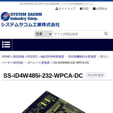
SS-iD4W485i-232-WPCA-DC製品情報｜シリアル信号変換器ならサコム
サイトマップ
FAQ
お問合せ
HOME
>
製品情報
>
RS232C⇔4線式RS485変換器
・
ID付加機能付き変換器
・
IDコン
HOME
バーター(ID付加)
・
ボーレート変換器
> SS-iD4W485i-232-WPCA-DC
製品情報
SS-iD4W485i-232-WPCA-DC
2014年発売
各種ダウンロード
お客様サポート
会社情報