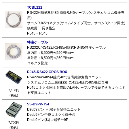
TCBL222
RS422/4線式RS485 両端RJ45ケーブル(システムサコム機器専
用)
サコムRJ45コネクタ(サコムAタイプ同士、サコムBタイプ同士)
接続用 長さ指定
RJ45 − RJ45
特注ケーブル
RS232C/RS422/RS485/4線式RS485特注ケーブル
屋内用：8,500円+(550円/m)〜
屋外用：8,500円+(850円/m)〜
コネクタ指定
RJ45-RS422 CROS BOX
RS422/4W485(4線式485)信号結線変換ユニット
システムサコム工業(株)製RS422/4線式485機器専用
RJ45コネクタ同士を市販のLANケーブルで接続できるようにす
7,150円
る変換ユニット
(税込)
SS-D9PP-T54
Dsub9ピン ⇔ 端子台変換ユニット
Dsub9ピン中継コネクタ端子台
Dsub9ピン(ｵｽ)⇔端子台9P
7,700円
(税込)