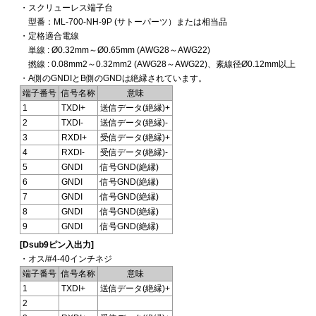
・スクリューレス端子台
型番：ML-700-NH-9P (サトーパーツ）または相当品
・定格適合電線
単線 : Ø0.32mm～Ø0.65mm (AWG28～AWG22)
撚線 : 0.08mm2～0.32mm2 (AWG28～AWG22)、素線径Ø0.12mm以上
・A側のGNDIとB側のGNDは絶縁されています。
端子番号
信号名称
意味
1
TXDI+
送信データ(絶縁)+
2
TXDI-
送信データ(絶縁)-
3
RXDI+
受信データ(絶縁)+
4
RXDI-
受信データ(絶縁)-
5
GNDI
信号GND(絶縁)
6
GNDI
信号GND(絶縁)
7
GNDI
信号GND(絶縁)
8
GNDI
信号GND(絶縁)
9
GNDI
信号GND(絶縁)
[Dsub9ピン入出力]
・オス/#4-40インチネジ
端子番号
信号名称
意味
1
TXDI+
送信データ(絶縁)+
2