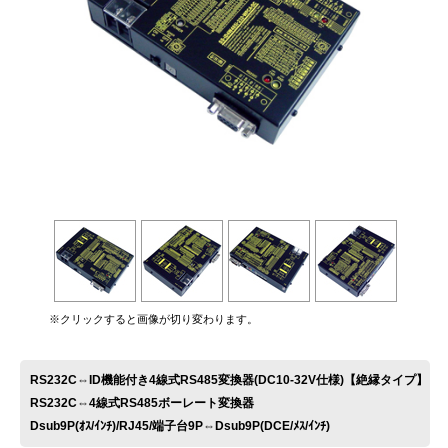
お問い合わせ
※クリックすると画像が切り変わります。
RS232C⇔ID機能付き4線式RS485変換器(DC10-32V仕様)【絶縁タイプ】
RS232C⇔4線式RS485ボーレート変換器
Dsub9P(ｵｽ/ｲﾝﾁ)/RJ45/端子台9P⇔Dsub9P(DCE/ﾒｽ/ｲﾝﾁ)