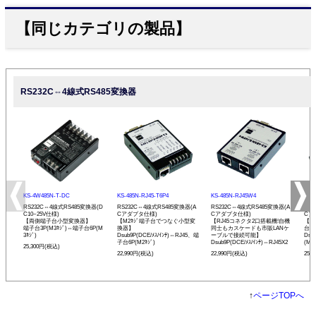
【同じカテゴリの製品】
RS232C⇔4線式RS485変換器
KS-4W485N-T-DC
KS-485N-RJ45-T6P4
KS-485N-RJ45W4
KS-
RS232C⇔4線式RS485変換器(D
RS232C⇔4線式RS485変換器(A
RS232C⇔4線式RS485変換器(A
RS
C10~25V仕様)
Cアダプタ仕様)
Cアダプタ仕様)
Cア
【両側端子台小型変換器】
【M2ﾈｼﾞ端子台でつなぐ小型変
【RJ45コネクタ2口搭載機!自機
【現
端子台3P(M3ﾈｼﾞ)⇔端子台6P(M
換器】
同士もカスケードも市販LANケ
台小
3ﾈｼﾞ)
Dsub9P(DCE/ﾒｽ/ｲﾝﾁ)⇔RJ45、端
ーブルで接続可能】
Dsu
子台6P(M2ﾈｼﾞ)
Dsub9P(DCE/ﾒｽ/ｲﾝﾁ)⇔RJ45X2
(M3ﾈ
25,300円(税込)
22,990円(税込)
22,990円(税込)
25,
↑
ページTOPへ