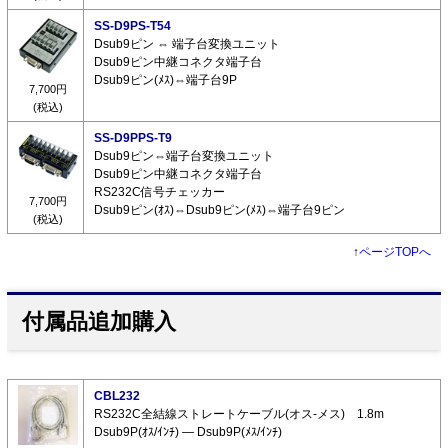
SS-D9PS-T54
Dsub9ピン ⇔ 端子台変換ユニット
Dsub9ピン中継コネクタ端子台
Dsub9ピン(ﾒｽ)⇔端子台9P
7,700円
(税込)
SS-D9PPS-T9
Dsub9ピン⇔端子台変換ユニット
Dsub9ピン中継コネクタ端子台
RS232C信号チェッカー
7,700円
Dsub9ピン(ｵｽ)⇔Dsub9ピン(ﾒｽ)⇔端子台9ピン
(税込)
↑
ページTOPへ
付属品追加購入
CBL232
RS232C全結線ストレートケーブル(オス-メス) 1.8m
Dsub9P(ｵｽ/ｲﾝﾁ) ― Dsub9P(ﾒｽ/ｲﾝﾁ)