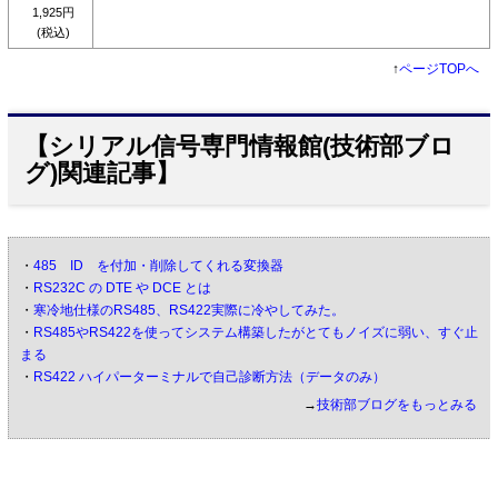
1,925円
(税込)
↑
ページTOPへ
【シリアル信号専門情報館(技術部ブロ
グ)関連記事】
・
485 ID を付加・削除してくれる変換器
・
RS232C の DTE や DCE とは
・
寒冷地仕様のRS485、RS422実際に冷やしてみた。
・
RS485やRS422を使ってシステム構築したがとてもノイズに弱い、すぐ止
まる
・
RS422 ハイパーターミナルで自己診断方法（データのみ）
→
技術部ブログをもっとみる