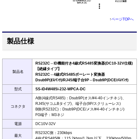
↑
ページTOPへ
製品仕様
RS232C⇔ID機能付き4線式RS485変換器(DC10-32V仕様)
【絶縁タイプ】
製品名
RS232C⇔4線式RS485ボーレート変換器
Dsub9P(ｵｽ/ｲﾝﾁ)/RJ45/端子台9P⇔Dsub9P(DCE/ﾒｽ/ｲﾝﾁ)
型式
SS-iD4W485i-232-WPCA-DC
A側(4線式RS485)：Dsub9P(オス/#4-40インチネジ)、
RJ45(サコムBタイプ)、端子台(9P/スクリューレス)
コネクタ
B側(RS232C)：Dsub9P(DCE/メス/#4-40インチネジ)
FG端子：M3ネジ
電源
DC10V-32V
RS232C側：230kbps
最大
4線式RS485側：115.2kbps/1.2km 以下、 230kbps/500m