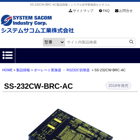
SS-232CW-BRC-AC製品情報｜シリアル信号変換器ならサコム
サイトマップ
FAQ
お問合せ
HOME
>
製品情報
>
ボーレート変換器
・
RS232C切替器
> SS-232CW-BRC-AC
HOME
SS-232CW-BRC-AC
製品情報
2016年発売
各種ダウンロード
お客様サポート
会社情報