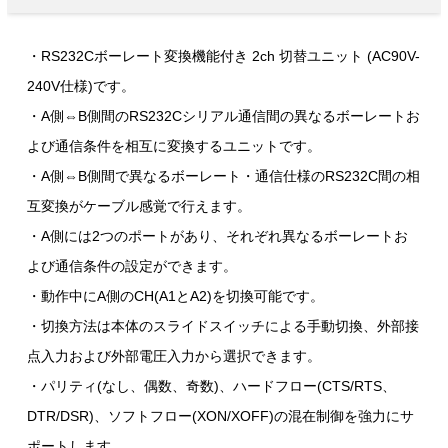
・RS232Cボーレート変換機能付き 2ch 切替ユニット (AC90V-
240V仕様)です。
・A側⇔B側間のRS232Cシリアル通信間の異なるボーレートお
よび通信条件を相互に変換するユニットです。
・A側⇔B側間で異なるボーレート・通信仕様のRS232C間の相
互変換がケーブル感覚で行えます。
・A側には2つのポートがあり、それぞれ異なるボーレートお
よび通信条件の設定ができます。
・動作中にA側のCH(A1とA2)を切換可能です。
・切換方法は本体のスライドスイッチによる手動切換、外部接
点入力および外部電圧入力から選択できます。
・パリティ(なし、偶数、奇数)、ハードフロー(CTS/RTS、
DTR/DSR)、ソフトフロー(XON/XOFF)の混在制御を強力にサ
ポートします。