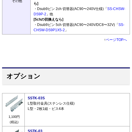
その他
ら]
・Dsub9ピン 2ch 切替器(AC90〜240V仕様)「
SS-CHSW-
DS9P-2
」他
[5chの切換えなら]
・Dsub9ピン 5ch 切替器(AC90〜240V/DC8〜32V)「
SS-
CHSW-DS9P1X5-2
」
↑
ページTOPへ
オプション
SSTK-03S
L型取付金具(ステンレス仕様)
L型・2枚1組・ビス4本
1,100円
(税込)
SSTK-03