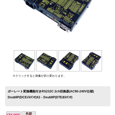
お問い合わせ
※クリックすると画像が切り変わります。
ボーレート変換機能付きRS232C 2ch切換器(AC90-240V仕様)
Dsub9P(DCEﾒｽ/ｲﾝﾁ)X2⇔Dsub9P(DTE/ｵｽ/ｲﾝﾁ)