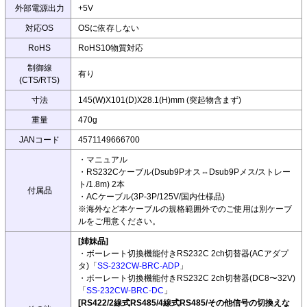
外部電源出力
+5V
対応OS
OSに依存しない
RoHS
RoHS10物質対応
制御線
有り
(CTS/RTS)
寸法
145(W)X101(D)X28.1(H)mm (突起物含まず)
重量
470g
JANコード
4571149666700
・マニュアル
・RS232Cケーブル(Dsub9Pオス⇔Dsub9Pメス/ストレー
ト/1.8m) 2本
付属品
・ACケーブル(3P-3P/125V/国内仕様品)
※海外など本ケーブルの規格範囲外でのご使用は別ケーブ
ルをご用意ください。
[姉妹品]
・ボーレート切換機能付きRS232C 2ch切替器(ACアダプ
タ)「
SS-232CW-BRC-ADP
」
・ボーレート切換機能付きRS232C 2ch切替器(DC8〜32V)
「
SS-232CW-BRC-DC
」
[RS422/2線式RS485/4線式RS485/その他信号の切換えな