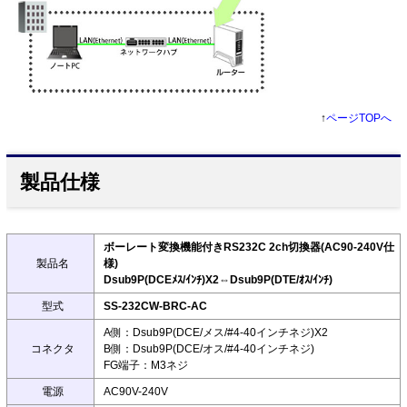
↑
ページTOPへ
製品仕様
ボーレート変換機能付きRS232C 2ch切換器(AC90-240V仕
製品名
様)
Dsub9P(DCEﾒｽ/ｲﾝﾁ)X2⇔Dsub9P(DTE/ｵｽ/ｲﾝﾁ)
型式
SS-232CW-BRC-AC
A側：Dsub9P(DCE/メス/#4-40インチネジ)X2
コネクタ
B側：Dsub9P(DCE/オス/#4-40インチネジ)
FG端子：M3ネジ
電源
AC90V-240V