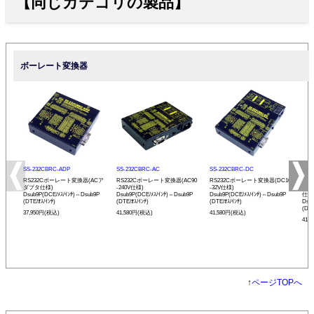
【同じカテゴリの製品】
ボーレート変換器
SS-232CBRC-ADP
SS-232CBRC-AC
SS-232CBRC-DC
SS-
RS232Cボーレート変換器(ACア
RS232Cボーレート変換器(AC90
RS232Cボーレート変換器(DC10
リモ
ダプタ仕様)
-240V仕様)
-32V仕様)
ボー
Dsub9P(DCE/ﾒｽ/ｲﾝﾁ)⇔Dsub9P
Dsub9P(DCE/ﾒｽ/ｲﾝﾁ)⇔Dsub9P
Dsub9P(DCE/ﾒｽ/ｲﾝﾁ)⇔Dsub9P
仕様
(DTE/ｵｽ/ｲﾝﾁ)
(DTE/ｵｽ/ｲﾝﾁ)
(DTE/ｵｽ/ｲﾝﾁ)
Dsu
(DTE
37,950円(税込)
41,580円(税込)
41,580円(税込)
41,
↑
ページTOPへ