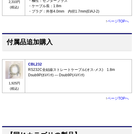
・極性：センタープラス
2,310円
・ケーブル長：1.8m
(税込)
・プラグ：外形4.0mm 内径1.7mm(EIAJ-2)
↑
ページTOPへ
付属品追加購入
CBL232
RS232C全結線ストレートケーブル(オス-メス) 1.8m
Dsub9P(ｵｽ/ｲﾝﾁ) ― Dsub9P(ﾒｽ/ｲﾝﾁ)
1,925円
(税込)
↑
ページTOPへ