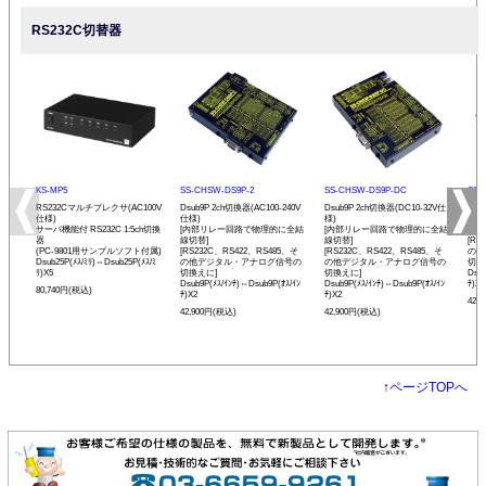
RS232C切替器
KS-MP5
SS-CHSW-DS9P-2
SS-CHSW-DS9P-DC
SS-
RS232Cマルチプレクサ(AC100V
Dsub9P 2ch切換器(AC100-240V
Dsub9P 2ch切換器(DC10-32V仕
Dsu
仕様)
仕様)
様)
[内
サーバ機能付 RS232C 1:5ch切換
[内部リレー回路で物理的に全結
[内部リレー回路で物理的に全結
線切
器
線切替]
線切替]
[RS
(PC-9801用サンプルソフト付属)
[RS232C、RS422、RS485、そ
[RS232C、RS422、RS485、そ
の他
Dsub25P(ﾒｽ/ﾐﾘ)⇔Dsub25P(ﾒｽ/ﾐ
の他デジタル・アナログ信号の
の他デジタル・アナログ信号の
切換
ﾘ)X5
切換えに]
切換えに]
Dsub
Dsub9P(ﾒｽ/ｲﾝﾁ)⇔Dsub9P(ｵｽ/ｲﾝ
Dsub9P(ﾒｽ/ｲﾝﾁ)⇔Dsub9P(ｵｽ/ｲﾝ
ﾁ)X2
80,740円(税込)
ﾁ)X2
ﾁ)X2
42,
42,900円(税込)
42,900円(税込)
↑
ページTOPへ