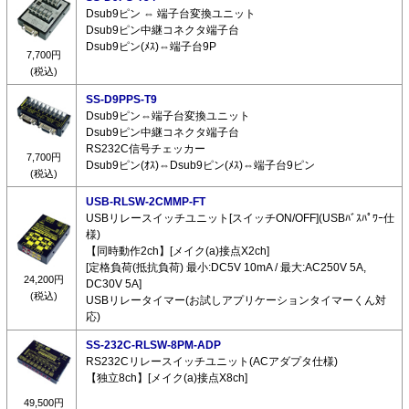
Dsub9ピン ⇔ 端子台変換ユニット
Dsub9ピン中継コネクタ端子台
Dsub9ピン(ﾒｽ)⇔端子台9P
7,700円
(税込)
SS-D9PPS-T9
Dsub9ピン⇔端子台変換ユニット
Dsub9ピン中継コネクタ端子台
RS232C信号チェッカー
7,700円
Dsub9ピン(ｵｽ)⇔Dsub9ピン(ﾒｽ)⇔端子台9ピン
(税込)
USB-RLSW-2CMMP-FT
USBリレースイッチユニット[スイッチON/OFF](USBﾊﾞｽﾊﾟﾜｰ仕
様)
【同時動作2ch】[メイク(a)接点X2ch]
[定格負荷(抵抗負荷) 最小:DC5V 10mA / 最大:AC250V 5A,
24,200円
DC30V 5A]
(税込)
USBリレータイマー(お試しアプリケーションタイマーくん対
応)
SS-232C-RLSW-8PM-ADP
RS232Cリレースイッチユニット(ACアダプタ仕様)
【独立8ch】[メイク(a)接点X8ch]
49,500円