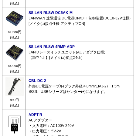
(税込)
SS-LAN-RLSW-DC5AK-M
LAN/WAN 遠隔通信 DC電源ON/OFF 制御装置(DC10-32V仕様)
[メイク(a)接点仕様 アクティブON]
41,580円
(税込)
SS-LAN-RLSW-4RMP-ADP
LANリレースイッチユニット(ACアダプタ仕様)
【独立4ch】[メイク(a)接点X4ch]
44,990円
(税込)
CBL-DC-2
外部DC電源ケーブル(プラグ外径:4.0mm/EIAJ-2) 1.5m
※SS、USBシリーズはセンター(+)になります。
990円
(税込)
ADPT-R
ACアダプター
・入力電圧：AC100V-240V
・出力電圧： 5V-2A