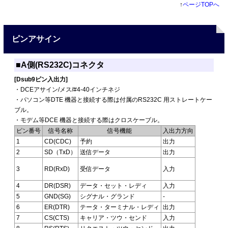
↑
ページTOPへ
ピンアサイン
■A側(RS232C)コネクタ
[Dsub9ピン入出力]
・DCEアサイン/メス/#4-40インチネジ
・パソコン等DTE 機器と接続する際は付属のRS232C 用ストレートケー
ブル。
・モデム等DCE 機器と接続する際はクロスケーブル。
ピン番号
信号名称
信号機能
入出力方向
1
CD(CDC)
予約
出力
2
SD（TxD）
送信データ
出力
3
RD(RxD)
受信データ
入力
4
DR(DSR)
データ・セット・レディ
入力
5
GND(SG)
シグナル・グランド
-
6
ER(DTR)
テータ・ターミナル・レディ
出力
7
CS(CTS)
キャリア・ツウ・センド
入力