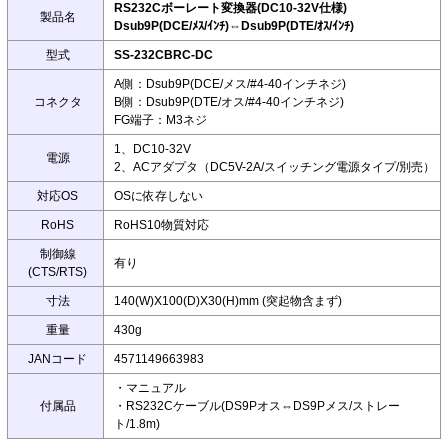
RS232Cボーレート変換器(DC10-32V仕様)
製品名
Dsub9P(DCE/ﾒｽ/ｲﾝﾁ)⇔Dsub9P(DTE/ｵｽ/ｲﾝﾁ)
型式
SS-232CBRC-DC
A側：Dsub9P(DCE/メス/#4-40インチネジ)
コネクタ
B側：Dsub9P(DTE/オス/#4-40インチネジ)
FG端子：M3ネジ
1、DC10-32V
電源
2、ACアダプタ（DC5V-2A/スイッチング電源タイプ/別売）
対応OS
OSに依存しない
RoHS
RoHS10物質対応
制御線
有り
(CTS/RTS)
寸法
140(W)X100(D)X30(H)mm (突起物含まず)
重量
430g
JANコード
4571149663983
・マニュアル
付属品
・RS232Cケーブル(DS9Pオス⇔DS9Pメス/ストレー
ト/1.8m)