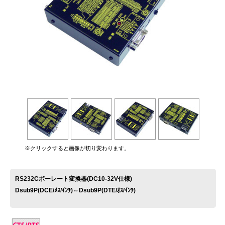
お問い合わせ
※クリックすると画像が切り変わります。
RS232Cボーレート変換器(DC10-32V仕様)
Dsub9P(DCE/ﾒｽ/ｲﾝﾁ)⇔Dsub9P(DTE/ｵｽ/ｲﾝﾁ)