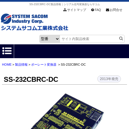
SS-232CBRC-DC製品情報｜シリアル信号変換器ならサコム
サイトマップ
FAQ
お問合せ
HOME
>
製品情報
>
ボーレート変換器
> SS-232CBRC-DC
HOME
SS-232CBRC-DC
製品情報
2013年発売
各種ダウンロード
お客様サポート
会社情報