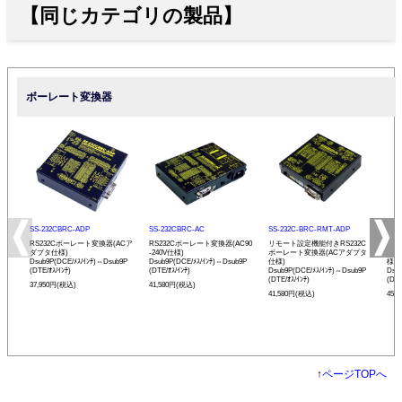
【同じカテゴリの製品】
ボーレート変換器
SS-232CBRC-ADP
SS-232CBRC-AC
SS-232C-BRC-RMT-ADP
SS-
RS232Cボーレート変換器(ACア
RS232Cボーレート変換器(AC90
リモート設定機能付きRS232C
リモ
ダプタ仕様)
-240V仕様)
ボーレート変換器(ACアダプタ
ボー
Dsub9P(DCE/ﾒｽ/ｲﾝﾁ)⇔Dsub9P
Dsub9P(DCE/ﾒｽ/ｲﾝﾁ)⇔Dsub9P
仕様)
様)
(DTE/ｵｽ/ｲﾝﾁ)
(DTE/ｵｽ/ｲﾝﾁ)
Dsub9P(DCE/ﾒｽ/ｲﾝﾁ)⇔Dsub9P
Dsu
(DTE/ｵｽ/ｲﾝﾁ)
(DTE
37,950円(税込)
41,580円(税込)
41,580円(税込)
45,
↑
ページTOPへ