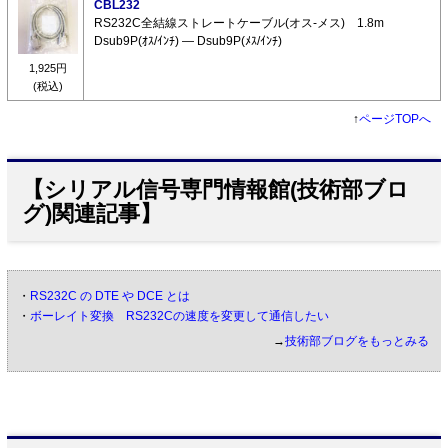
CBL232
RS232C全結線ストレートケーブル(オス-メス) 1.8m
Dsub9P(ｵｽ/ｲﾝﾁ) ― Dsub9P(ﾒｽ/ｲﾝﾁ)
1,925円
(税込)
↑
ページTOPへ
【シリアル信号専門情報館(技術部ブロ
グ)関連記事】
・
RS232C の DTE や DCE とは
・
ボーレイト変換 RS232Cの速度を変更して通信したい
→
技術部ブログをもっとみる