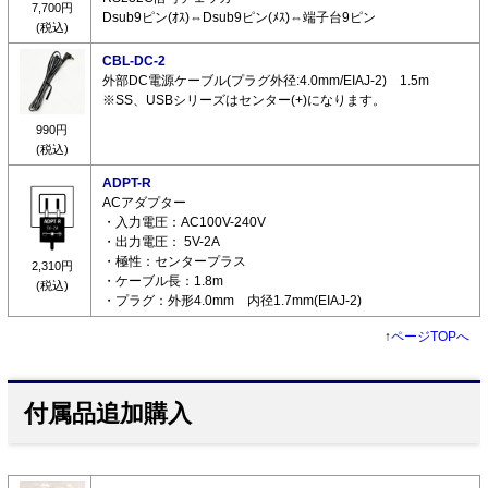
7,700円
Dsub9ピン(ｵｽ)⇔Dsub9ピン(ﾒｽ)⇔端子台9ピン
(税込)
CBL-DC-2
外部DC電源ケーブル(プラグ外径:4.0mm/EIAJ-2) 1.5m
※SS、USBシリーズはセンター(+)になります。
990円
(税込)
ADPT-R
ACアダプター
・入力電圧：AC100V-240V
・出力電圧： 5V-2A
・極性：センタープラス
2,310円
・ケーブル長：1.8m
(税込)
・プラグ：外形4.0mm 内径1.7mm(EIAJ-2)
↑
ページTOPへ
付属品追加購入