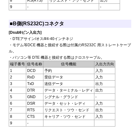
8
RS(RTS)
リクエスト・ツウ・センド
出力
9
-
-
■B側(RS232C)コネクタ
[Dsub9ピン入出力]
・DTEアサイン/オス/#4-40インチネジ
・モデム等DCE 機器と接続する際は付属のRS232C 用ストレートケーブ
ル。
・パソコン等 DTE 機器と接続する際はクロスケーブル。
端子番号
信号名称
信号機能
入出力方向
1
DCD
予約
入力
2
RxD
受信データ
入力
3
TxD
送信データ
出力
4
DTR
データ・ターミナル・レディ
出力
5
GND
シグナル・グランド
-
6
DSR
データ・セット・レディ
入力
7
RTS
リクエスト・ツウ・センド
出力
8
CTS
キャリア・ツウ・センド
入力
9
-