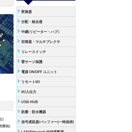
変換器
分配・統合器
中継(リピーター・ハブ）
切替器・マルチプレクサ
リレースイッチ
雷サージ保護
電源 ON/OFF ユニット
リモートI/O
I/O入出力
USB-HUB
防塵・防水機器
込)
信号遅延器/バッファー(一時保持)
+消費税)