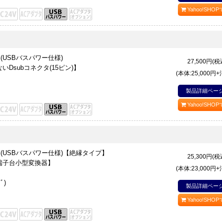
Yahoo!SHO
換器(USBバスパワー仕様)
27,500
円(税
Dsubコネクタ(15ピン)】
(本体:25,000円
製品詳細ペー
Yahoo!SHO
変換器(USBバスパワー仕様)【絶縁タイプ】
25,300
円(税
ﾞ端子台小型変換器】
(本体:23,000円
ﾞ)
製品詳細ペー
Yahoo!SHO