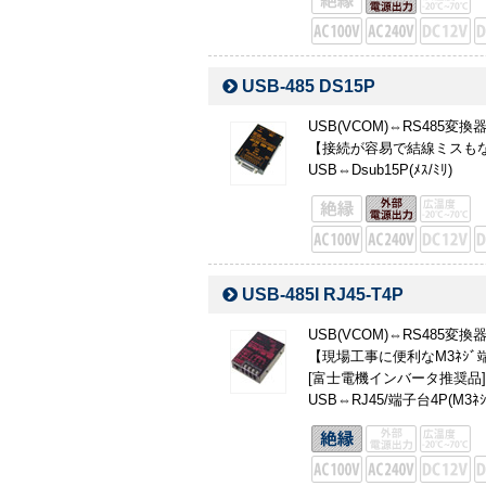
USB-485 DS15P
USB(VCOM)⇔RS485変
【接続が容易で結線ミスもない
USB⇔Dsub15P(ﾒｽ/ﾐﾘ)
USB-485I RJ45-T4P
USB(VCOM)⇔RS485
【現場工事に便利なM3ﾈｼ
[富士電機インバータ推奨品]
USB⇔RJ45/端子台4P(M3ﾈｼ