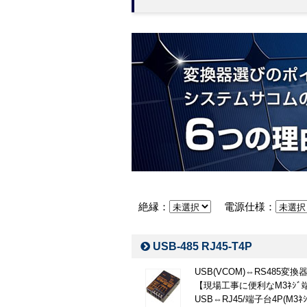
絶縁：
電源仕様：
USB-485 RJ45-T4P
USB(VCOM)⇔RS485変
【現場工事に便利なM3ﾈｼ
USB⇔RJ45/端子台4P(M3ﾈｼ