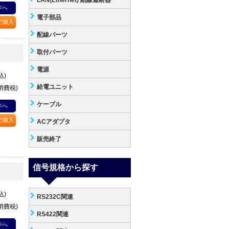
LAN(Ethernet) 結線遮断器
ジへ
電子部品
Pで購入
配線パーツ
取付パーツ
電源
込)
給電ユニット
+消費税)
ケーブル
ジへ
Pで購入
ACアダプタ
販売終了
信号規格から探す
込)
RS232C関連
+消費税)
RS422関連
ジへ