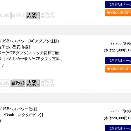
製品詳細ペー
Yahoo!SHO
換器(USBバスパワー/ACアダプタ仕様)
29,700
円(税
ﾞ端子台小型変換器】
(本体:27,000円
ワー(ACアダプタ)スイッチ切替可能
 5V 1.5A〜最大ACアダプタ電流 】
製品詳細ペー
ﾞ)
Yahoo!SHO
換器(USBバスパワー仕様)
22,990
円(税
Dsubコネクタ(9ピン)】
(本体:20,900円
)
製品詳細ペー