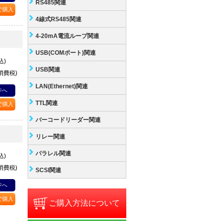
RS485関連
Pで購入
4線式RS485関連
4-20mA電流ループ関連
USB(COMポート)関連
込)
USB関連
+消費税)
LAN(Ethernet)関連
ジへ
TTL関連
Pで購入
バーコードリーダー関連
リレー関連
パラレル関連
込)
+消費税)
SCSI関連
ジへ
Pで購入
ご購入方法について