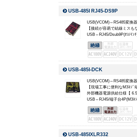
USB-485I RJ45-DS9P
USB(VCOM)⇔RS485
【接続が容易で結線ミスもない
USB⇔RJ45/Dsub9P(ｵｽ/ｲﾝﾁ
USB-485I-DCK
USB(VCOM)⇔RS485
【現場工事に便利なM3ﾈｼ
外部機器電源供給仕様【 6.5V
USB⇔RJ45/端子台4P(M3ﾈｼ
USB-485IXLR332