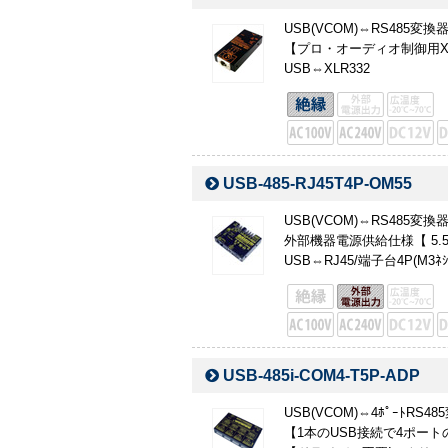
USB(VCOM)⇔RS485
【プロ・オーディオ制御用X
USB⇔XLR332
USB-485-RJ45T4P-OM55
USB(VCOM)⇔RS485変換
外部機器電源供給仕様【 5.5
USB⇔RJ45/端子台4P(M3ﾈｼ
USB-485i-COM4-T5P-ADP
USB(VCOM)⇔4ﾎﾟｰﾄRS48
【1本のUSB接続で4ポートの