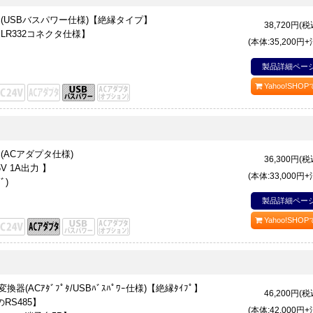
変換器(USBバスパワー仕様)【絶縁タイプ】
38,720
円(税
LR332コネクタ仕様】
(本体:35,200円
製品詳細ペー
Yahoo!SHO
器(ACアダプタ仕様)
36,300
円(税
V 1A出力 】
(本体:33,000円
ﾞ)
製品詳細ペー
Yahoo!SHO
5変換器(ACｱﾀﾞﾌﾟﾀ/USBﾊﾞｽﾊﾟﾜｰ仕様)【絶縁ﾀｲﾌﾟ】
46,200
円(税
RS485】
(本体:42,000円