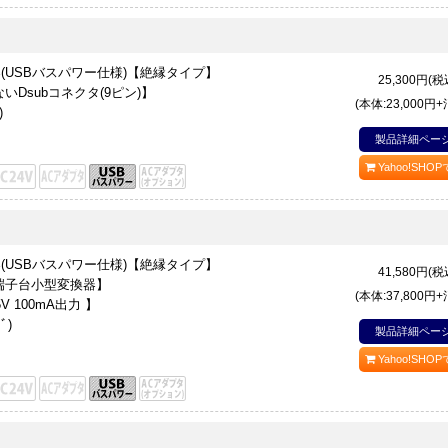
変換器(USBバスパワー仕様)【絶縁タイプ】
25,300
円(税
Dsubコネクタ(9ピン)】
(本体:23,000円
)
製品詳細ペー
Yahoo!SHO
変換器(USBバスパワー仕様)【絶縁タイプ】
41,580
円(税
ﾞ端子台小型変換器】
(本体:37,800円
 100mA出力 】
ﾞ)
製品詳細ペー
Yahoo!SHO