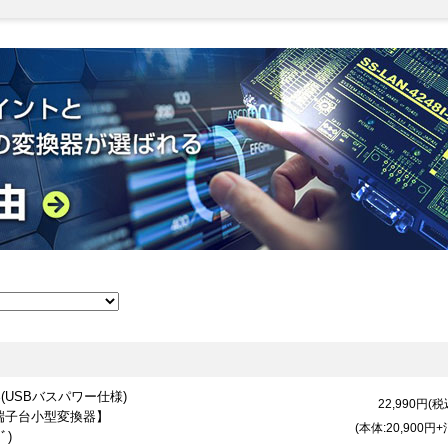
換器(USBバスパワー仕様)
22,990
円(税
ﾞ端子台小型変換器】
(本体:20,900円
ﾞ)