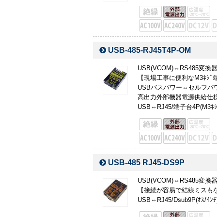
USB-485-RJ45T4P-OM
USB(VCOM)⇔RS485変
【現場工事に便利なM3ﾈｼ
USBバスパワー⇔セルフパ
高出力外部機器電源供給仕様【
USB⇔RJ45/端子台4P(M3ﾈｼ
USB-485 RJ45-DS9P
USB(VCOM)⇔RS485変
【接続が容易で結線ミスもない
USB⇔RJ45/Dsub9P(ｵｽ/ｲﾝﾁ