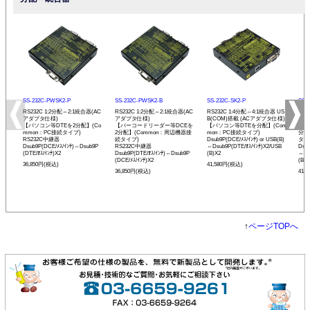
SS-232C-PWSK2-P
SS-232C-PWSK2-B
SS-232C-SK2-P
SS-
RS232C 1:2分配⇔2:1統合器(AC
RS232C 1:2分配⇔2:1統合器(AC
RS232C 1:4分配⇔4:1統合器 US
RS2
アダプタ仕様)
アダプタ仕様)
B(COM)搭載 (ACアダプタ仕様)
B(
【パソコン等DTEを2分配】(Co
【バーコードリーダー等DCEを
【パソコン等DTEを分配】(Com
【バ
mmon：PC接続タイプ)
2分配】(Common：周辺機器接
mon：PC接続タイプ)
分配
RS232C中継器
続タイプ)
Dsub9P(DCE/ﾒｽ/ｲﾝﾁ) or USB(B)
タイ
Dsub9P(DCE/ﾒｽ/ｲﾝﾁ)⇔Dsub9P
RS232C中継器
⇔Dsub9P(DTE/ｵｽ/ｲﾝﾁ)X2/USB
Dsub
(DTE/ｵｽ/ｲﾝﾁ)X2
Dsub9P(DTE/ｵｽ/ｲﾝﾁ)⇔Dsub9P
(B)X2
⇔Ds
(DCE/ﾒｽ/ｲﾝﾁ)X2
(B)X
36,850円(税込)
41,580円(税込)
36,850円(税込)
41,
↑
ページTOPへ