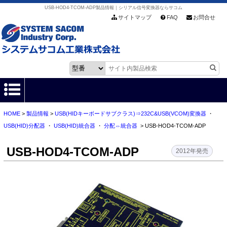
USB-HOD4-TCOM-ADP製品情報｜シリアル信号変換器ならサコム
サイトマップ
FAQ
お問合せ
HOME
>
製品情報
>
USB(HIDキーボードサブクラス)⇒232C&USB(VCOM)変換器
・
HOME
USB(HID)分配器
・
USB(HID)統合器
・
分配⇔統合器
> USB-HOD4-TCOM-ADP
製品情報
USB-HOD4-TCOM-ADP
2012年発売
各種ダウンロード
お客様サポート
会社情報