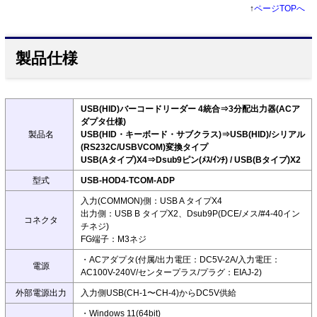
↑
ページTOPへ
製品仕様
USB(HID)バーコードリーダー 4統合⇒3分配出力器(ACア
ダプタ仕様)
製品名
USB(HID・キーボード・サブクラス)⇒USB(HID)/シリアル
(RS232C/USBVCOM)変換タイプ
USB(Aタイプ)X4⇒Dsub9ピン(ﾒｽ/ｲﾝﾁ) / USB(Bタイプ)X2
型式
USB-HOD4-TCOM-ADP
入力(COMMON)側：USB A タイプX4
出力側：USB B タイプX2、Dsub9P(DCE/メス/#4-40イン
コネクタ
チネジ)
FG端子：M3ネジ
・ACアダプタ(付属/出力電圧：DC5V-2A/入力電圧：
電源
AC100V-240V/センタープラス/プラグ：EIAJ-2)
外部電源出力
入力側USB(CH-1〜CH-4)からDC5V供給
・Windows 11(64bit)