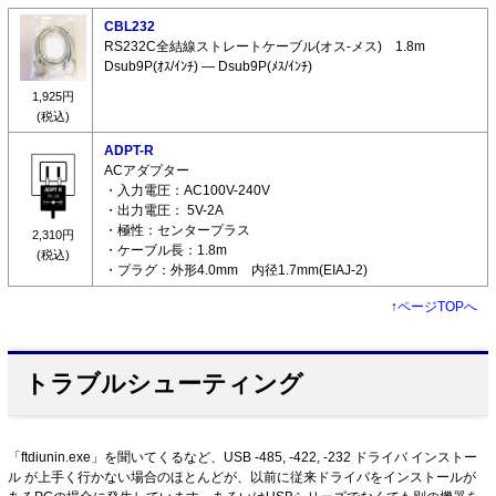
CBL232
RS232C全結線ストレートケーブル(オス-メス) 1.8m
Dsub9P(ｵｽ/ｲﾝﾁ) ― Dsub9P(ﾒｽ/ｲﾝﾁ)
1,925円
(税込)
ADPT-R
ACアダプター
・入力電圧：AC100V-240V
・出力電圧： 5V-2A
・極性：センタープラス
2,310円
・ケーブル長：1.8m
(税込)
・プラグ：外形4.0mm 内径1.7mm(EIAJ-2)
↑
ページTOPへ
トラブルシューティング
「ftdiunin.exe」を聞いてくるなど、USB -485, -422, -232 ドライバ インストー
ル が上手く行かない場合のほとんどが、以前に従来ドライバをインストールが