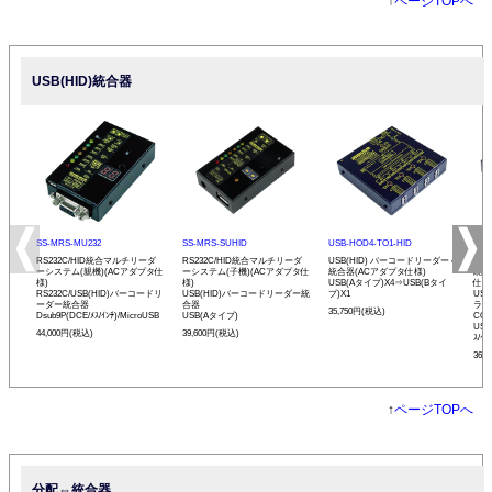
↑
ページTOPへ
USB(HID)統合器
SS-MRS-MU232
SS-MRS-SUHID
USB-HOD4-TO1-HID
USB
RS232C/HID統合マルチリーダ
RS232C/HID統合マルチリーダ
USB(HID) バーコードリーダー 4
US
ーシステム(親機)(ACアダプタ仕
ーシステム(子機)(ACアダプタ仕
統合器(ACアダプタ仕様)
統合
様)
様)
USB(Aタイプ)X4⇒USB(Bタイ
仕様
RS232C/USB(HID)バーコードリ
USB(HID)バーコードリーダー統
プ)X1
US
ーダー統合器
合器
ラス
35,750円(税込)
Dsub9P(DCE/ﾒｽ/ｲﾝﾁ)/MicroUSB
USB(Aタイプ)
CO
USB
44,000円(税込)
39,600円(税込)
ｽ/ｲ
36,
↑
ページTOPへ
分配⇔統合器