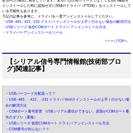
あるPCの場合に発生しています。あるいはUSBシリーズでなくても別の機器を
インストールした時に認知せずに同様のドライバ（FTDI社）をインストールして
いる可能性もあります。
下記の記事を参考に、ドライバを一度アンインストールしてください。
・
USB -485, -422, -232 ドライバ インストールが上手く行かない場合の解消方法
・
USBシリーズ 仮想COMポート ドライバ アンインストール方法
・
ドライバーアンインストールツール
↑
ページTOPへ
【シリアル信号専門情報館(技術部ブロ
グ)関連記事】
・
USBバーコード分配器って？
・
USB -485、 -422、 -232 ドライバ Ver4.0 インストールが上手く行かない場
合の解消方法
・
COMポート番号変更 USBシリアル通信ができない。原因がCOMポート番
号のダブり（重複）
・
USBシリーズ 仮想COMポート ドライバ アンインストール方法
・
COM番号が判らない？？