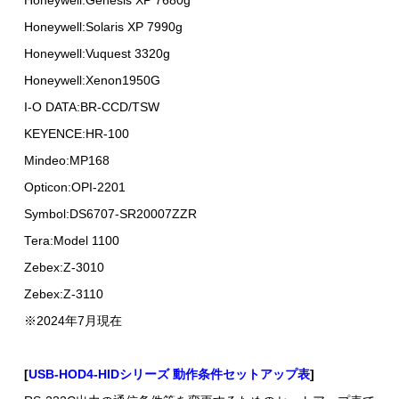
Honeywell:Genesis XP 7680g
Honeywell:Solaris XP 7990g
Honeywell:Vuquest 3320g
Honeywell:Xenon1950G
I-O DATA:BR-CCD/TSW
KEYENCE:HR-100
Mindeo:MP168
Opticon:OPI-2201
Symbol:DS6707-SR20007ZZR
Tera:Model 1100
Zebex:Z-3010
Zebex:Z-3110
※2024年7月現在
[
USB-HOD4-HIDシリーズ 動作条件セットアップ表
]