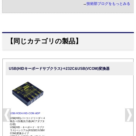
→
技術部ブログをもっとみる
【同じカテゴリの製品】
USB(HIDキーボードサブクラス)⇒232C&USB(VCOM)変換器
USB-HOD4-HID-COM-ADP
USB(HID)バーコードリーダー 4
統合⇒2分配出力器(ACアダプタ
仕様)
USB(HID・キーボード・サブク
ラス)⇒シリアル(RS232C/USBV
COM)変換タイプ