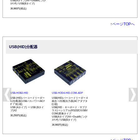
USB(Aタイプ)X4⇒Dsub9ピン(ﾒ
ｽ/ｲﾝﾁ) / USB(Bタイプ)
36,960円(税込)
↑
ページTOPへ
USB(HID)分配器
USB-HOB2-HID
USB-HOD4-HID-COM-ADP
USB (HID)バーコードリーダー
USB(HID)バーコードリーダー 4
1:2分配器(USBバスパワー/ACｱ
統合⇒2分配出力器(ACアダプタ
ﾀﾞﾌﾟﾀ仕様)
仕様)
USB (Aタイプ) ⇒ USB (Bタイ
USB(HID・キーボード・サブク
プ)X2
ラス)⇒シリアル(RS232C/USBV
COM)変換タイプ
30,250円(税込)
USB(Aタイプ)X4⇒Dsub9ピン(ﾒ
ｽ/ｲﾝﾁ) / USB(Bタイプ)
36,960円(税込)