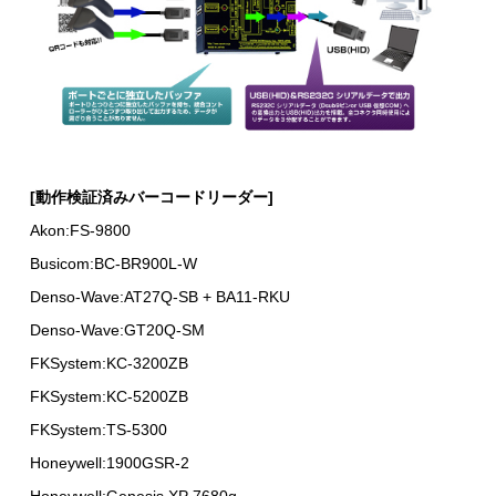
[動作検証済みバーコードリーダー]
Akon:FS-9800
Busicom:BC-BR900L-W
Denso-Wave:AT27Q-SB + BA11-RKU
Denso-Wave:GT20Q-SM
FKSystem:KC-3200ZB
FKSystem:KC-5200ZB
FKSystem:TS-5300
Honeywell:1900GSR-2