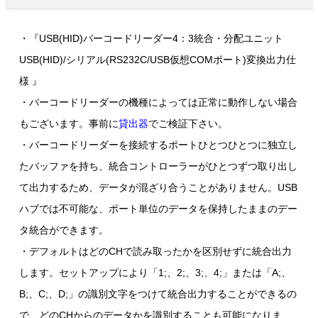
・『USB(HID)バーコードリーダー4：3統合・分配ユニット
USB(HID)/シリアル(RS232C/USB仮想COMポート)変換出力仕
様 』
・バーコードリーダーの機種によっては正常に動作しない場合
もございます。事前に
貸出器
でご検証下さい。
・バーコードリーダーを接続するポートひとつひとつに独立し
たバッファを持ち、統合コントローラーがひとつずつ取り出し
て出力するため、データが混ざり合うことがありません。USB
ハブでは不可能な、ポート単位のデータを保持したままのデー
タ統合ができます。
・デフォルトはどのCHで読み取ったかを区別せずに統合出力
します。セットアップにより「1;、2;、3;、4;」または「A;、
B;、C;、D;」の識別文字をつけて統合出力することができるの
で、どのCHからのデータかを識別することも可能になりま