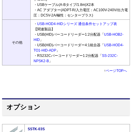
・USBケーブル(A-Bタイプ/1.8m)X2本
・AC アダプター(ADPT-R/入力電圧：AC100V-240V/出力電
圧：DC5V-2A/極性：センタープラス)
・
USB-HOD4-HIDシリーズ 通信条件セットアップ表
【関連製品】
・USB(HID)バーコードリーダー1:2分配器「
USB-HOB2-
HID
」
その他
・USB(HID)バーコードリーダー4:1統合器「
USB-HOD4-
TO1-HID-ADP
」
・RS232Cバーコードリーダー1:2分配器「
SS-232C-
NPSK2-B
」
↑
ページTOPへ
オプション
SSTK-03S