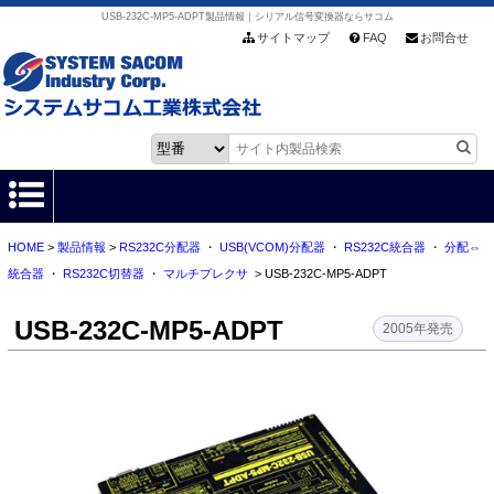
USB-232C-MP5-ADPT製品情報｜シリアル信号変換器ならサコム
サイトマップ
FAQ
お問合せ
HOME
>
製品情報
>
RS232C分配器
・
USB(VCOM)分配器
・
RS232C統合器
・
分配⇔
HOME
統合器
・
RS232C切替器
・
マルチプレクサ
> USB-232C-MP5-ADPT
製品情報
USB-232C-MP5-ADPT
2005年発売
各種ダウンロード
お客様サポート
会社情報