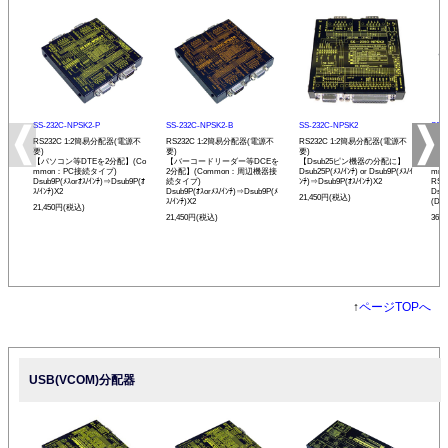
SS-232C-NPSK2-P
SS-232C-NPSK2-B
SS-232C-NPSK2
SS-
RS232C 1:2簡易分配器(電源不
RS232C 1:2簡易分配器(電源不
RS232C 1:2簡易分配器(電源不
RS2
要)
要)
要)
アダ
【パソコン等DTEを2分配】(Co
【バーコードリーダー等DCEを
【Dsub25ピン機器の分配に】
【パ
mmon：PC接続タイプ)
2分配】(Common：周辺機器接
Dsub25P(ﾒｽ/ｲﾝﾁ) or Dsub9P(ﾒｽ/ｲ
mm
Dsub9P(ﾒｽorｵｽ/ｲﾝﾁ)⇒Dsub9P(ｵ
続タイプ)
ﾝﾁ)⇒Dsub9P(ｵｽ/ｲﾝﾁ)X2
RS
ｽ/ｲﾝﾁ)X2
Dsub9P(ｵｽorﾒｽ/ｲﾝﾁ)⇒Dsub9P(ﾒ
Dsu
21,450円(税込)
ｽ/ｲﾝﾁ)X2
(DTE
21,450円(税込)
21,450円(税込)
36,
↑
ページTOPへ
USB(VCOM)分配器