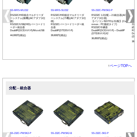
SS-MRS-MU232
SS-MRS-SU232
SS-232C-PWSK2-P
SS-
RS232C/HID統合マルチリーダ
RS232C/HID統合マルチリーダ
RS232C 1:2分配⇔2:1統合器(AC
RS2
ーシステム(親機)(ACアダプタ仕
ーシステム(子機)(ACアダプタ仕
アダプタ仕様)
アダ
様)
様)
【パソコン等DTEを2分配】(Co
【バ
RS232C/USB(HID)バーコードリ
RS232Cバーコードリーダー統
mmon：PC接続タイプ)
2分
ーダー統合器
合器
RS232C中継器
続タ
Dsub9P(DCE/ﾒｽ/ｲﾝﾁ)/MicroUSB
Dsub9P(DTE/ｵｽ/ｲﾝﾁ)
Dsub9P(DCE/ﾒｽ/ｲﾝﾁ)⇔Dsub9P
RS
(DTE/ｵｽ/ｲﾝﾁ)X2
Dsu
44,000円(税込)
39,600円(税込)
(DCE
36,850円(税込)
36,
↑
ページTOPへ
分配⇔統合器
SS-232C-PWSK2-P
SS-232C-PWSK2-B
SS-232C-SK2-P
SS-