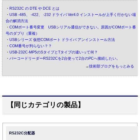
・
RS232C の DTE や DCE とは
・
USB -485、 -422、 -232 ドライバ Ver4.0 インストールが上手く行かない場
合の解消方法
・
COMポート番号変更 USBシリアル通信ができない。原因がCOMポート番
号のダブり（重複）
・
USBシリーズ 仮想COMポート ドライバ アンインストール方法
・
COM番号が判らない？？
・
USB-232C-MP5のSタイプとTタイプの違いって何？
・
バーコードリーダーRS232Cを2台使って2台のPCへ接続したい。
→
技術部ブログをもっとみる
【同じカテゴリの製品】
RS232C分配器