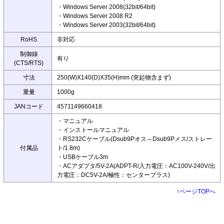
・Windows Server 2008(32bit/64bit)
・Windows Server 2008 R2
・Windows Server 2003(32bit/64bit)
RoHS
非対応
制御線
有り
(CTS/RTS)
寸法
250(W)X140(D)X35(H)mm (突起物含まず)
重量
1000g
JANコード
4571149660418
・マニュアル
・インストールマニュアル
・RS232Cケーブル(Dsub9Pオス⇔Dsub9Pメス/ストレー
付属品
ト/1.8m)
・USBケーブル3m
・ACアダプタ/5V-2A(ADPT-R/入力電圧：AC100V-240V/出
力電圧：DC5V-2A/極性：センタープラス)
↑
ページTOPへ