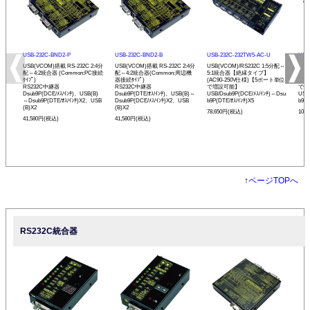
USB-232C-BND2-P
USB-232C-BND2-B
USB-232C-232TW5-AC-U
USB
USB(VCOM)搭載 RS-232C 2:4分
USB(VCOM)搭載 RS-232C 2:4分
USB(VCOM)/RS232C 1:5分配⇔
USB
配⇔4:2統合器 (Common:PC接続
配⇔4:2統合器(Common:周辺機
5:1統合器【絶縁タイプ】
⇔1
ﾀｲﾌﾟ)
器接続ﾀｲﾌﾟ)
(AC90-250V仕様)【5ポート単位
(A
RS232C中継器
RS232C中継器
で増設可能】
で増
Dsub9P(DCE/ﾒｽ/ｲﾝﾁ)、USB(B)
Dsub9P(DTE/ｵｽ/ｲﾝﾁ)、USB(B)⇔
USB/Dsub9P(DCE/ﾒｽ/ｲﾝﾁ)⇔Dsu
USB
⇔Dsub9P(DTE/ｵｽ/ｲﾝﾁ)X2、USB
Dsub9P(DCE/ﾒｽ/ｲﾝﾁ)X2、USB
b9P(DTE/ｵｽ/ｲﾝﾁ)X5
b9P(
(B)X2
(B)X2
78,650円(税込)
108
41,580円(税込)
41,580円(税込)
↑
ページTOPへ
RS232C統合器