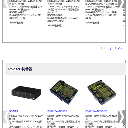
RS232C 1:2分配⇔2:1統合器(AC
RS232C 1:2分配⇔2:1統合器(AC
RS232C 1:4分配⇔4:1統合器 US
RS2
アダプタ仕様)
アダプタ仕様)
B(COM)搭載 (ACアダプタ仕様)
B(
【パソコン等DTEを2分配】(Co
【バーコードリーダー等DCEを
【パソコン等DTEを分配】(Com
【バ
mmon：PC接続タイプ)
2分配】(Common：周辺機器接
mon：PC接続タイプ)
分配
RS232C中継器
続タイプ)
Dsub9P(DCE/ﾒｽ/ｲﾝﾁ) or USB(B)
タイ
Dsub9P(DCE/ﾒｽ/ｲﾝﾁ)⇔Dsub9P
RS232C中継器
⇔Dsub9P(DTE/ｵｽ/ｲﾝﾁ)X2/USB
Dsub
(DTE/ｵｽ/ｲﾝﾁ)X2
Dsub9P(DTE/ｵｽ/ｲﾝﾁ)⇔Dsub9P
(B)X2
⇔Ds
(DCE/ﾒｽ/ｲﾝﾁ)X2
(B)X
36,850円(税込)
41,580円(税込)
36,850円(税込)
41,
↑
ページTOPへ
RS232C切替器
KS-MP5
SS-CHSW-DS9P-2
SS-CHSW-DS9P-DC
SS-
RS232Cマルチプレクサ(AC100V
Dsub9P 2ch切換器(AC100-240V
Dsub9P 2ch切換器(DC10-32V仕
Dsu
仕様)
仕様)
様)
[内
サーバ機能付 RS232C 1:5ch切換
[内部リレー回路で物理的に全結
[内部リレー回路で物理的に全結
線切
器
線切替]
線切替]
[RS
(PC-9801用サンプルソフト付属)
[RS232C、RS422、RS485、そ
[RS232C、RS422、RS485、そ
の他