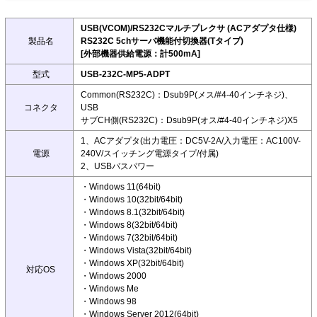
USB(VCOM)/RS232Cマルチプレクサ (ACアダプタ仕様)
製品名
RS232C 5chサーバ機能付切換器(Tタイプ)
[外部機器供給電源：計500mA]
型式
USB-232C-MP5-ADPT
Common(RS232C)：Dsub9P(メス/#4-40インチネジ)、
コネクタ
USB
サブCH側(RS232C)：Dsub9P(オス/#4-40インチネジ)X5
1、ACアダプタ(出力電圧：DC5V-2A/入力電圧：AC100V-
電源
240V/スイッチング電源タイプ/付属)
2、USBバスパワー
・Windows 11(64bit)
・Windows 10(32bit/64bit)
・Windows 8.1(32bit/64bit)
・Windows 8(32bit/64bit)
・Windows 7(32bit/64bit)
・Windows Vista(32bit/64bit)
・Windows XP(32bit/64bit)
対応OS
・Windows 2000
・Windows Me
・Windows 98
・Windows Server 2012(64bit)