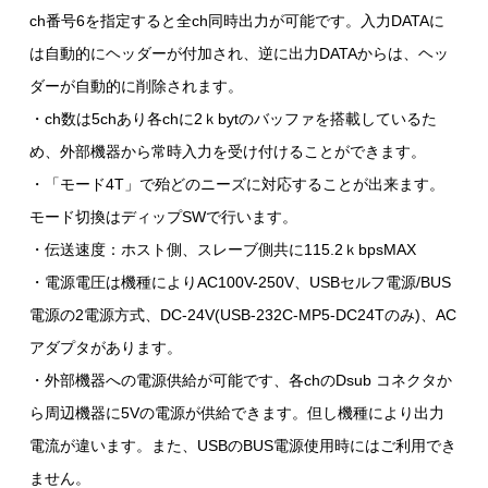
ch番号6を指定すると全ch同時出力が可能です。入力DATAに
は自動的にヘッダーが付加され、逆に出力DATAからは、ヘッ
ダーが自動的に削除されます。
・ch数は5chあり各chに2ｋbytのバッファを搭載しているた
め、外部機器から常時入力を受け付けることができます。
・「モード4T」で殆どのニーズに対応することが出来ます。
モード切換はディップSWで行います。
・伝送速度：ホスト側、スレーブ側共に115.2ｋbpsMAX
・電源電圧は機種によりAC100V-250V、USBセルフ電源/BUS
電源の2電源方式、DC-24V(USB-232C-MP5-DC24Tのみ)、AC
アダプタがあります。
・外部機器への電源供給が可能です、各chのDsub コネクタか
ら周辺機器に5Vの電源が供給できます。但し機種により出力
電流が違います。また、USBのBUS電源使用時にはご利用でき
ません。