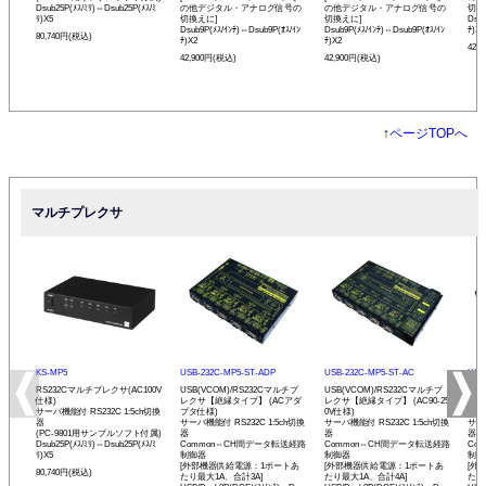
Dsub25P(ﾒｽ/ﾐﾘ)⇔Dsub25P(ﾒｽ/ﾐ
の他デジタル・アナログ信号の
の他デジタル・アナログ信号の
切換
ﾘ)X5
切換えに]
切換えに]
Dsub
Dsub9P(ﾒｽ/ｲﾝﾁ)⇔Dsub9P(ｵｽ/ｲﾝ
Dsub9P(ﾒｽ/ｲﾝﾁ)⇔Dsub9P(ｵｽ/ｲﾝ
ﾁ)X2
80,740円(税込)
ﾁ)X2
ﾁ)X2
42,
42,900円(税込)
42,900円(税込)
↑
ページTOPへ
マルチプレクサ
KS-MP5
USB-232C-MP5-ST-ADP
USB-232C-MP5-ST-AC
USB
RS232Cマルチプレクサ(AC100V
USB(VCOM)/RS232Cマルチプ
USB(VCOM)/RS232Cマルチプ
USB
仕様)
レクサ【絶縁タイプ】 (ACアダ
レクサ【絶縁タイプ】 (AC90-25
レク
サーバ機能付 RS232C 1:5ch切換
プタ仕様)
0V仕様)
V仕
器
サーバ機能付 RS232C 1:5ch切換
サーバ機能付 RS232C 1:5ch切換
サーバ
(PC-9801用サンプルソフト付属)
器
器
器
Dsub25P(ﾒｽ/ﾐﾘ)⇔Dsub25P(ﾒｽ/ﾐ
Common⇔CH間データ転送経路
Common⇔CH間データ転送経路
Co
ﾘ)X5
制御器
制御器
制御
[外部機器供給電源：1ポートあ
[外部機器供給電源：1ポートあ
[外
80,740円(税込)
たり最大1A、合計3A]
たり最大1A、合計4A]
たり