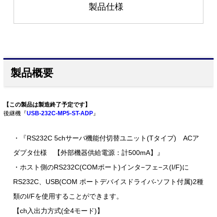
製品仕様
製品概要
【この製品は製造終了予定です】
後継機『
USB-232C-MP5-ST-ADP
』
・『RS232C 5chサーバ機能付切替ユニット(Tタイプ) ACア
ダプタ仕様 【外部機器供給電源：計500mA】』
・ホスト側のRS232C(COMポート)インタ−フェ−ス(I/F)に
RS232C、USB(COM ポートデバイスドライバ-ソフト付属)2種
類のI/Fを使用することができます。
【ch入出力方式(全4モード)】