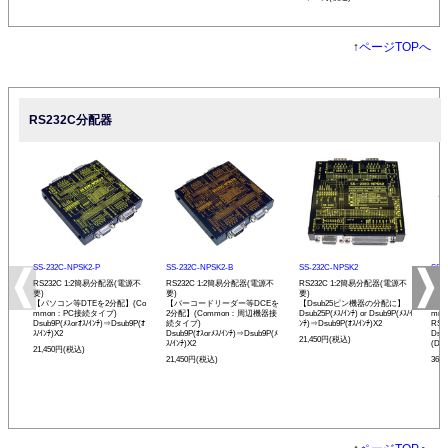
↑
ページTOPへ
RS232C分配器
SS-232C-NPSK2-P
SS-232C-NPSK2-B
SS-232C-NPSK2
SS-
RS232C 1:2簡易分配器(電源不
RS232C 1:2簡易分配器(電源不
RS232C 1:2簡易分配器(電源不
RS2
要)
要)
要)
アダ
【パソコン等DTEを2分配】(Co
【バーコードリーダー等DCEを
【Dsub25ピン機器の分配に】
【パ
mmon：PC接続タイプ)
2分配】(Common：周辺機器接
Dsub25P(ﾒｽ/ｲﾝﾁ) or Dsub9P(ﾒｽ/ｲ
mm
Dsub9P(ﾒｽorｵｽ/ｲﾝﾁ)⇒Dsub9P(ｵ
続タイプ)
ﾝﾁ)⇒Dsub9P(ｵｽ/ｲﾝﾁ)X2
RS
ｽ/ｲﾝﾁ)X2
Dsub9P(ｵｽorﾒｽ/ｲﾝﾁ)⇒Dsub9P(ﾒ
Dsu
21,450円(税込)
ｽ/ｲﾝﾁ)X2
(DTE
21,450円(税込)
21,450円(税込)
36,