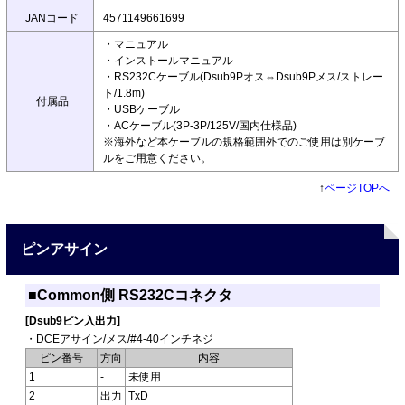
JANコード
4571149661699
・マニュアル
・インストールマニュアル
・RS232Cケーブル(Dsub9Pオス⇔Dsub9Pメス/ストレー
ト/1.8m)
付属品
・USBケーブル
・ACケーブル(3P-3P/125V/国内仕様品)
※海外など本ケーブルの規格範囲外でのご使用は別ケーブ
ルをご用意ください。
↑
ページTOPへ
ピンアサイン
■Common側 RS232Cコネクタ
[Dsub9ピン入出力]
・DCEアサイン/メス/#4-40インチネジ
ピン番号
方向
内容
1
-
未使用
2
出力
TxD