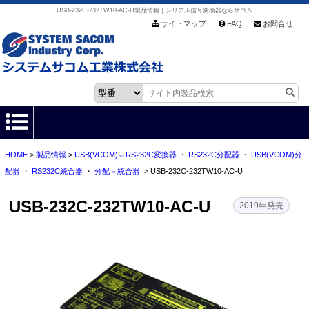
USB-232C-232TW10-AC-U製品情報｜シリアル信号変換器ならサコム
サイトマップ
FAQ
お問合せ
HOME
>
製品情報
>
USB(VCOM)⇔RS232C変換器
・
RS232C分配器
・
USB(VCOM)分
HOME
配器
・
RS232C統合器
・
分配⇔統合器
> USB-232C-232TW10-AC-U
製品情報
USB-232C-232TW10-AC-U
2019年発売
各種ダウンロード
お客様サポート
会社情報