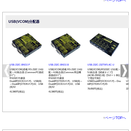
↑
ページTOPへ
USB(VCOM)分配器
USB-232C-BND2-P
USB-232C-BND2-B
USB-232C-232TW5-AC-U
USB
USB(VCOM)搭載 RS-232C 2:4分
USB(VCOM)搭載 RS-232C 2:4分
USB(VCOM)/RS232C 1:5分配⇔
USB
配⇔4:2統合器 (Common:PC接続
配⇔4:2統合器(Common:周辺機
5:1統合器【絶縁タイプ】
⇔3
ﾀｲﾌﾟ)
器接続ﾀｲﾌﾟ)
(AC90-250V仕様)【5ポート単位
(A
RS232C中継器
RS232C中継器
で増設可能】
で増
Dsub9P(DCE/ﾒｽ/ｲﾝﾁ)、USB(B)
Dsub9P(DTE/ｵｽ/ｲﾝﾁ)、USB(B)⇔
USB/Dsub9P(DCE/ﾒｽ/ｲﾝﾁ)⇔Dsu
USB
⇔Dsub9P(DTE/ｵｽ/ｲﾝﾁ)X2、USB
Dsub9P(DCE/ﾒｽ/ｲﾝﾁ)X2、USB
b9P(DTE/ｵｽ/ｲﾝﾁ)X5
b9P(
(B)X2
(B)X2
78,650円(税込)
229
41,580円(税込)
41,580円(税込)
↑
ページTOPへ