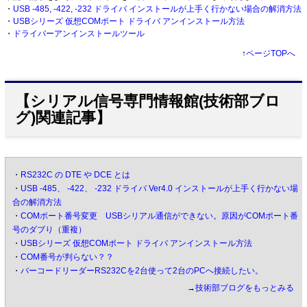
・
USB -485, -422, -232 ドライバ インストールが上手く行かない場合の解消方法
・
USBシリーズ 仮想COMポート ドライバ アンインストール方法
・
ドライバーアンインストールツール
↑
ページTOPへ
【シリアル信号専門情報館(技術部ブロ
グ)関連記事】
・
RS232C の DTE や DCE とは
・
USB -485、 -422、 -232 ドライバ Ver4.0 インストールが上手く行かない場
合の解消方法
・
COMポート番号変更 USBシリアル通信ができない。原因がCOMポート番
号のダブり（重複）
・
USBシリーズ 仮想COMポート ドライバ アンインストール方法
・
COM番号が判らない？？
・
バーコードリーダーRS232Cを2台使って2台のPCへ接続したい。
→
技術部ブログをもっとみる