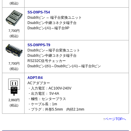
(税込)
SS-D9PS-T54
Dsub9ピン ⇔ 端子台変換ユニット
Dsub9ピン中継コネクタ端子台
Dsub9ピン(ﾒｽ)⇔端子台9P
7,700円
(税込)
SS-D9PPS-T9
Dsub9ピン⇔端子台変換ユニット
Dsub9ピン中継コネクタ端子台
RS232C信号チェッカー
7,700円
Dsub9ピン(ｵｽ)⇔Dsub9ピン(ﾒｽ)⇔端子台9ピン
(税込)
ADPT-R4
ACアダプター
・入力電圧：AC100V-240V
・出力電圧： 5V-4A
・極性：センタープラス
2,860円
・ケーブル長：1m
(税込)
・プラグ：外形5.5mm 内径2.1mm
↑
ページTOPへ