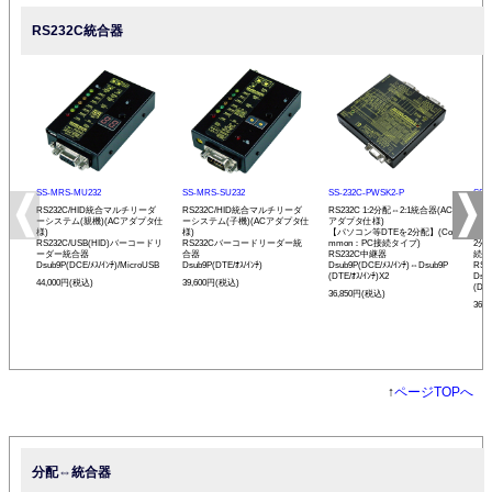
RS232C統合器
SS-MRS-MU232
SS-MRS-SU232
SS-232C-PWSK2-P
SS-
RS232C/HID統合マルチリーダ
RS232C/HID統合マルチリーダ
RS232C 1:2分配⇔2:1統合器(AC
RS2
ーシステム(親機)(ACアダプタ仕
ーシステム(子機)(ACアダプタ仕
アダプタ仕様)
アダ
様)
様)
【パソコン等DTEを2分配】(Co
【バ
RS232C/USB(HID)バーコードリ
RS232Cバーコードリーダー統
mmon：PC接続タイプ)
2分
ーダー統合器
合器
RS232C中継器
続タ
Dsub9P(DCE/ﾒｽ/ｲﾝﾁ)/MicroUSB
Dsub9P(DTE/ｵｽ/ｲﾝﾁ)
Dsub9P(DCE/ﾒｽ/ｲﾝﾁ)⇔Dsub9P
RS
(DTE/ｵｽ/ｲﾝﾁ)X2
Dsu
44,000円(税込)
39,600円(税込)
(DCE
36,850円(税込)
36,
↑
ページTOPへ
分配⇔統合器