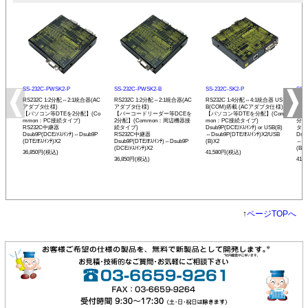
SS-232C-PWSK2-P
SS-232C-PWSK2-B
SS-232C-SK2-P
SS-
RS232C 1:2分配⇔2:1統合器(AC
RS232C 1:2分配⇔2:1統合器(AC
RS232C 1:4分配⇔4:1統合器 US
RS2
アダプタ仕様)
アダプタ仕様)
B(COM)搭載 (ACアダプタ仕様)
B(
【パソコン等DTEを2分配】(Co
【バーコードリーダー等DCEを
【パソコン等DTEを分配】(Com
【バ
mmon：PC接続タイプ)
2分配】(Common：周辺機器接
mon：PC接続タイプ)
分配
RS232C中継器
続タイプ)
Dsub9P(DCE/ﾒｽ/ｲﾝﾁ) or USB(B)
タイ
Dsub9P(DCE/ﾒｽ/ｲﾝﾁ)⇔Dsub9P
RS232C中継器
⇔Dsub9P(DTE/ｵｽ/ｲﾝﾁ)X2/USB
Dsub
(DTE/ｵｽ/ｲﾝﾁ)X2
Dsub9P(DTE/ｵｽ/ｲﾝﾁ)⇔Dsub9P
(B)X2
⇔Ds
(DCE/ﾒｽ/ｲﾝﾁ)X2
(B)X
36,850円(税込)
41,580円(税込)
36,850円(税込)
41,
↑
ページTOPへ