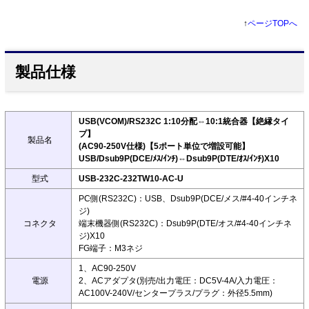
↑
ページTOPへ
製品仕様
USB(VCOM)/RS232C 1:10分配⇔10:1統合器【絶縁タイ
プ】
製品名
(AC90-250V仕様)【5ポート単位で増設可能】
USB/Dsub9P(DCE/ﾒｽ/ｲﾝﾁ)⇔Dsub9P(DTE/ｵｽ/ｲﾝﾁ)X10
型式
USB-232C-232TW10-AC-U
PC側(RS232C)：USB、Dsub9P(DCE/メス/#4-40インチネ
ジ)
コネクタ
端末機器側(RS232C)：Dsub9P(DTE/オス/#4-40インチネ
ジ)X10
FG端子：M3ネジ
1、AC90-250V
電源
2、ACアダプタ(別売/出力電圧：DC5V-4A/入力電圧：
AC100V-240V/センタープラス/プラグ：外径5.5mm)