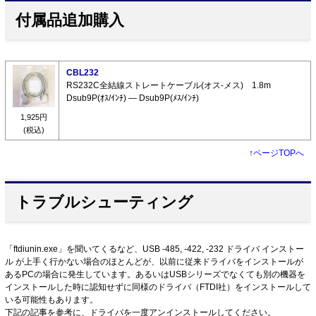
付属品追加購入
CBL232
RS232C全結線ストレートケーブル(オス-メス) 1.8m
Dsub9P(ｵｽ/ｲﾝﾁ) ― Dsub9P(ﾒｽ/ｲﾝﾁ)
1,925円
(税込)
↑
ページTOPへ
トラブルシューティング
「ftdiunin.exe」を聞いてくるなど、USB -485, -422, -232 ドライバ インストー
ル が上手く行かない場合のほとんどが、以前に従来ドライバをインストールが
あるPCの場合に発生しています。あるいはUSBシリーズでなくても別の機器を
インストールした時に認知せずに同様のドライバ（FTDI社）をインストールして
いる可能性もあります。
下記の記事を参考に、ドライバを一度アンインストールしてください。