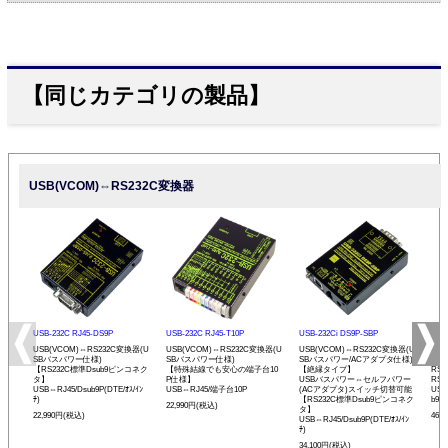
【同じカテゴリの製品】
USB(VCOM)⇔RS232C変換器
USB-232C RJ45-DS9P
USB-232C RJ45-T10P
USB-232Ci DS9P-SBP
USB
USB(VCOM)⇔RS232C変換器(U
USB(VCOM)⇔RS232C変換器(U
USB(VCOM)⇔RS232C変換器(U
USB
SBバスパワー仕様)
SBバスパワー仕様)
SBバスパワー/ACアダプタ仕様)
C1
【RS232C標準Dsub9ピンコネク
【特殊結線でも安心の端子台10
【絶縁タイプ】
RS
タ】
P仕様】
USBバスパワー⇔セルフパワー
RS
USB⇔RJ45/Dsub9P(DTE/ｵｽ/ｲﾝ
USB⇔RJ45/端子台10P
(ACアダプタ)スイッチ切替可能
USB
ﾁ)
【RS232C標準Dsub9ピンコネク
b9P(
22,990円(税込)
タ】
22,990円(税込)
46,
USB⇔RJ45/Dsub9P(DTE/ｵｽ/ｲﾝ
ﾁ)
34,100円(税込)