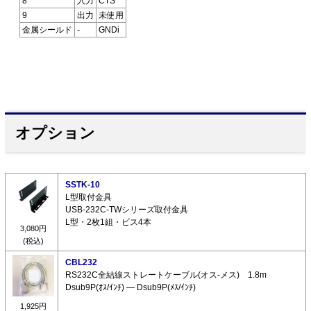
8
入力
CTS
9
出力
未使用
金属シールド
-
GNDi
オプション
SSTK-10
L型取付金具
USB-232C-TWシリーズ取付金具
L型・2枚1組・ビス4本
3,080円
(税込)
CBL232
RS232C全結線ストレートケーブル(オス-メス) 1.8m
Dsub9P(ｵｽ/ｲﾝﾁ) ― Dsub9P(ﾒｽ/ｲﾝﾁ)
1,925円