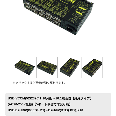
お問い合わせ
※クリックすると画像が切り変わります。
USB(VCOM)/RS232C 1:10分配⇔10:1統合器【絶縁タイプ】
(AC90-250V仕様)【5ポート単位で増設可能】
USB/Dsub9P(DCE/ﾒｽ/ｲﾝﾁ)⇔Dsub9P(DTE/ｵｽ/ｲﾝﾁ)X10