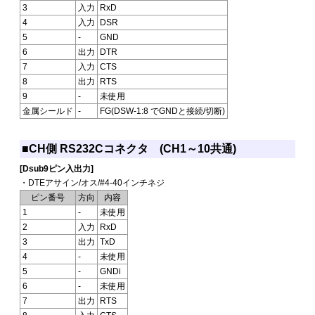
3
入力
RxD
4
入力
DSR
5
-
GND
6
出力
DTR
7
入力
CTS
8
出力
RTS
9
-
未使用
金属シールド
-
FG(DSW-1:8 でGNDと接続/切断)
■CH側 RS232Cコネクタ (CH1～10共通)
[Dsub9ピン入出力]
・DTEアサイン/オス/#4-40インチネジ
ピン番号
方向
内容
1
-
未使用
2
入力
RxD
3
出力
TxD
4
-
未使用
5
-
GNDi
6
-
未使用
7
出力
RTS