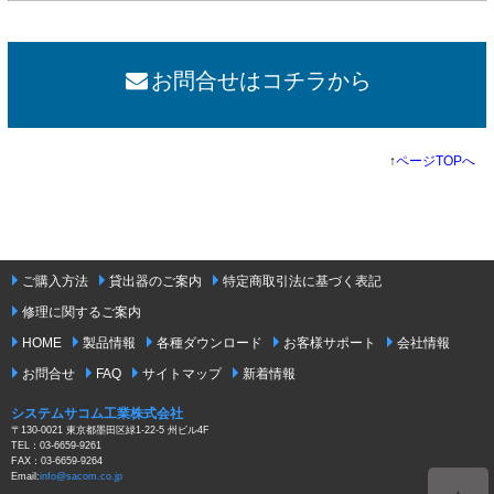
お問合せはコチラから
↑
ページTOPへ
ご購入方法
貸出器のご案内
特定商取引法に基づく表記
修理に関するご案内
HOME
製品情報
各種ダウンロード
お客様サポート
会社情報
お問合せ
FAQ
サイトマップ
新着情報
システムサコム工業株式会社
〒130-0021 東京都墨田区緑1-22-5 州ビル4F
TEL：03-6659-9261
FAX：03-6659-9264
Email:
info@sacom.co.jp